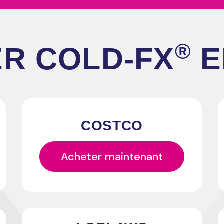
®
ER
COLD‑FX
E
COSTCO
Acheter maintenant