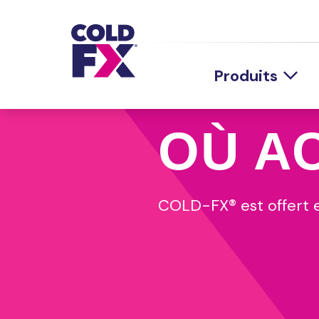
Produits
COLD-FX® Réguli
OÙ A
COLD-FX® Extra f
COLD-FX® À croq
COLD-FX® Premie
COLD-FX® est offert e