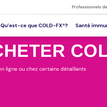
Professionnels de
Qu’est-ce que COLD-FX®?
Santé immun
er
CHETER
COL
ort
uer
rs signes
n ligne ou chez certains détaillants