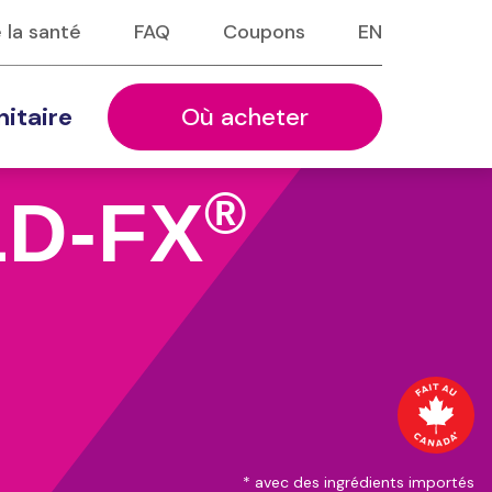
 la santé
FAQ
Coupons
EN
itaire
Où acheter
®
D‑FX
* avec des ingrédients importés