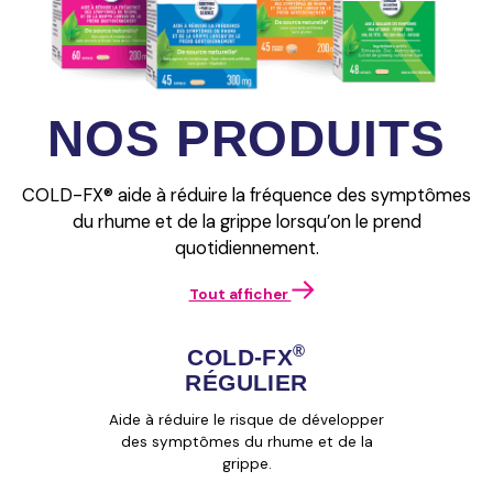
saison du rhume
de la santé.
et de la grippe.
– Jours 1 à 3 :
Prendre 2
capsules 3 fois.
Total de 6
NOS PRODUITS
capsules par
jour.
– Jouts 4 et 5 :
Prendre 1
COLD-FX® aide à réduire la fréquence des symptômes
capsule 3 fois.
du rhume et de la grippe lorsqu’on le prend
Total de 3
quotidiennement.
capsules par
jour.
Tout afficher
®
COLD‑FX
RÉGULIER
Aide à réduire le risque de développer
des symptômes du rhume et de la
grippe.