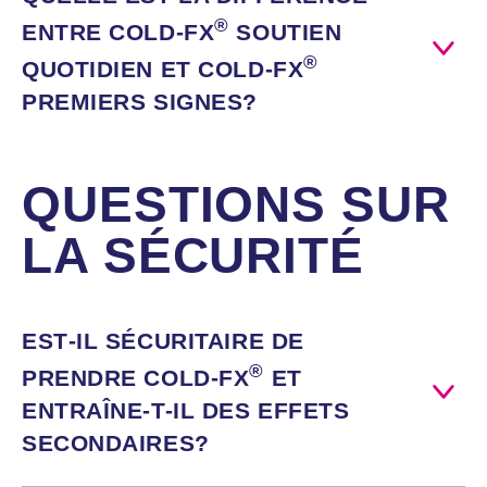
®
ENTRE
COLD‑FX
SOUTIEN
®
QUOTIDIEN ET
COLD‑FX
PREMIERS SIGNES?
QUESTIONS SUR
LA SÉCURITÉ
EST‑IL
SÉCURITAIRE DE
®
PRENDRE
COLD‑FX
ET
ENTRAÎNE‑T
-IL DES EFFETS
COLD-FX®
COLD-FX®
SECONDAIRES?
Soutien
Premiers
quotidien
signes