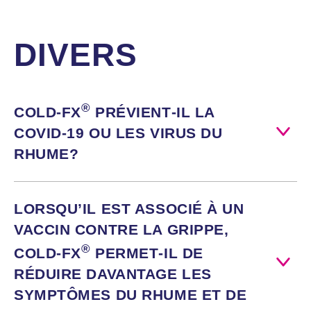
exclusive
naturelle et il
(ChemBioPrint®)
est testé à
pour en assurer
l’aide d’une
la qualité et
technologie
DIVERS
l’uniformité.
exclusive
(ChemBioPrint®)
*équivalent
pour en assurer
végétal
la qualité et
®
COLD‑FX
PRÉVIENT‑IL
LA
l’uniformité.
COVID‑19
OU LES VIRUS DU
Échinacée 125
RHUME?
mg / 750 mg*
Andrographis
paniculata
(extrait de
LORSQU’IL EST ASSOCIÉ À UN
feuille 15:1) 70
mg / 1.05 g*
VACCIN CONTRE LA GRIPPE,
Zinc (citrate de
®
zinc) 5 mg
COLD‑FX
PERMET‑IL
DE
RÉDUIRE DAVANTAGE LES
*équivalent
végétal
SYMPTÔMES DU RHUME ET DE