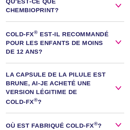
QU’
EST‑CE
QUE
la fatigue.
CHEMBIOPRINT?
Ingrédients
Chaque capsule
Chaque
médicinaux
contient 200 mg
capsule
de l’ingrédient
contient 200
®
COLD‑FX
EST‑IL
RECOMMANDÉ
actif CVT-E002®,
mg de
POUR LES ENFANTS DE MOINS
extrait dérivé
l’ingrédient
exclusivement
actif CVT-
DE 12 ANS?
de la racine de
E002®, extrait
Panax
dérivé
quinquefolius
exclusivement
(ginseng nord-
de la racine de
LA CAPSULE DE LA PILULE EST
américain, 4:1,
Panax
BRUNE,
AI‑JE
ACHETÉ UNE
800 mg*).
quinquefolius
(ginseng nord-
VERSION LÉGITIME DE
Le CVT-E002
américain, 4:1,
®
COLD‑FX
?
provient de
800 mg*).
source naturelle
et il est testé à
Le CVT-E002
l’aide d’une
provient de
®
technologie
source
OÙ EST FABRIQUÉ
COLD‑FX
?